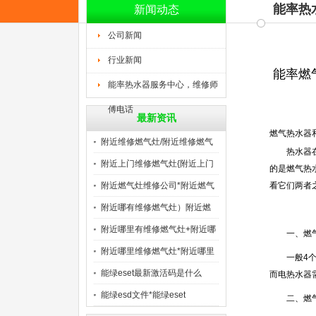
能率热
新闻动态
公司新闻
行业新闻
能率燃
能率热水器服务中心，维修师
傅电话
最新资讯
燃气热水器
附近维修燃气灶/附近维修燃气
热水器
附近上门维修燃气灶{附近上门
的是燃气热
附近燃气灶维修公司*附近燃气
看它们两者
附近哪有维修燃气灶）附近燃
气
附近哪里有维修燃气灶+附近哪
一、燃
附近哪里维修燃气灶*附近哪里
一般4
能绿eset最新激活码是什么
而电热水器
能绿esd文件*能绿eset
二、燃