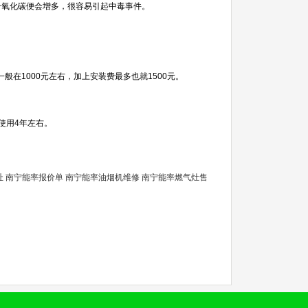
一氧化碳便会增多，很容易引起中毒事件。
一般在1000元左右，加上安装费最多也就1500元。
使用4年左右。
址
南宁能率报价单
南宁能率油烟机维修
南宁能率燃气灶售